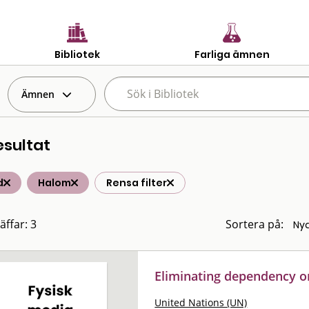
Bibliotek
Farliga ämnen
Ämnen
esultat
d
Halom
Rensa filter
äffar: 3
Sortera på:
Eliminating dependency o
United Nations (UN)