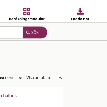
Beräkningsmoduler
Ladda ner
Visa antal:
n halons