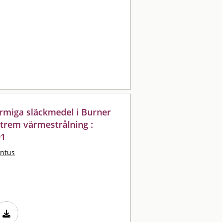
rmiga släckmedel i Burner
xtrem värmestrålning :
91
ontus