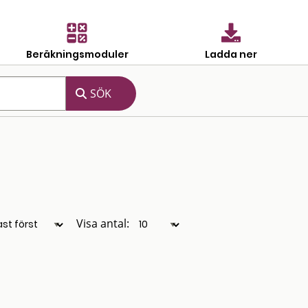
Beräkningsmoduler
Ladda ner
Visa antal: