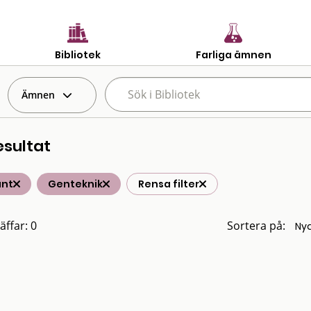
Bibliotek
Farliga ämnen
Ämnen
esultat
änt
Genteknik
Rensa filter
äffar: 0
Sortera på: