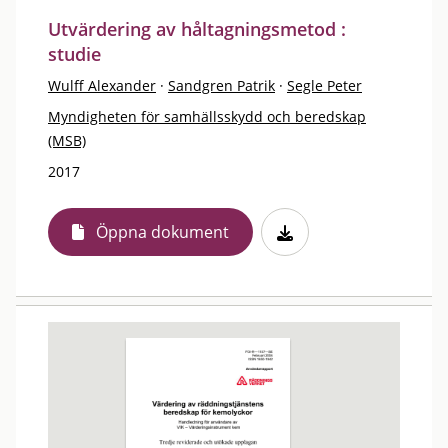
Utvärdering av håltagningsmetod :
studie
Wulff Alexander
·
Sandgren Patrik
·
Segle Peter
Myndigheten för samhällsskydd och beredskap
(MSB)
2017
Öppna dokument