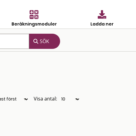
Beräkningsmoduler
Ladda ner
Visa antal: