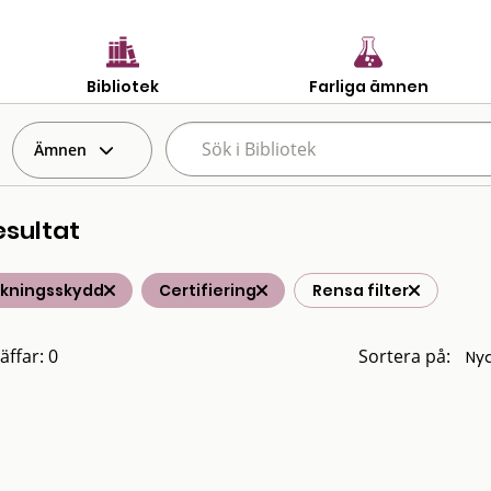
Bibliotek
Farliga ämnen
Ämnen
esultat
lkningsskydd
Certifiering
Rensa filter
äffar: 0
Sortera på: