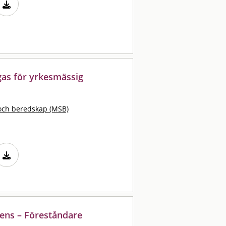
gas för yrkesmässig
och beredskap (MSB)
tens – Föreståndare