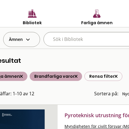
Bibliotek
Farliga ämnen
Ämnen
esultat
iga ämnen
Brandfarliga varor
Rensa filter
äffar: 1-10 av 12
Sortera på:
Pyroteknisk utrustning fö
Myndigheten för civilt försvar (M