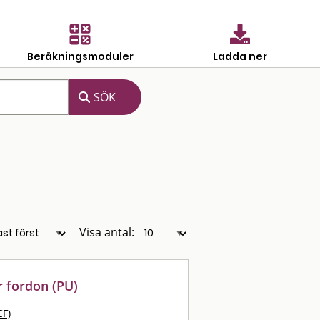
Beräkningsmoduler
Ladda ner
Visa antal:
r fordon (PU)
CF)