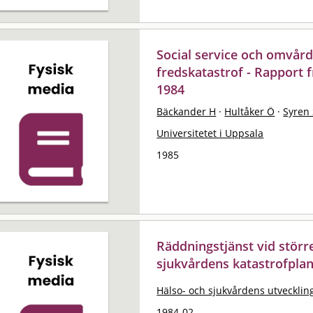
Social service och omvår
fredskatastrof - Rapport 
1984
Bäckander H
·
Hultåker Ö
·
Syren
Universitetet i Uppsala
1985
Räddningstjänst vid större
sjukvårdens katastrofpla
Hälso- och sjukvårdens utvecklings
1984-02