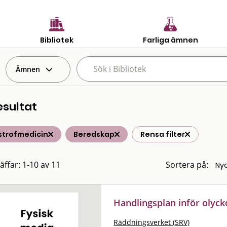
Bibliotek
Farliga ämnen
Ämnen
esultat
strofmedicin
Beredskap
Rensa filter
äffar: 1-10 av 11
Sortera på:
Handlingsplan inför olyck
Räddningsverket (SRV)