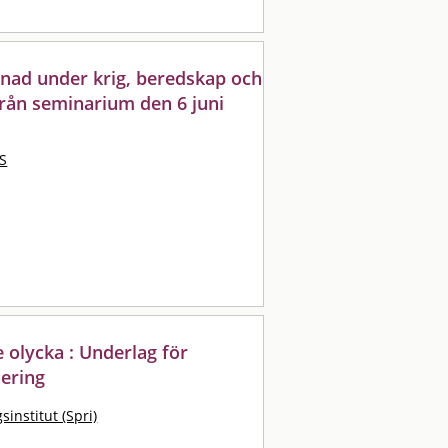
dnad under krig, beredskap och
från seminarium den 6 juni
 S
 olycka : Underlag för
nering
institut (Spri)