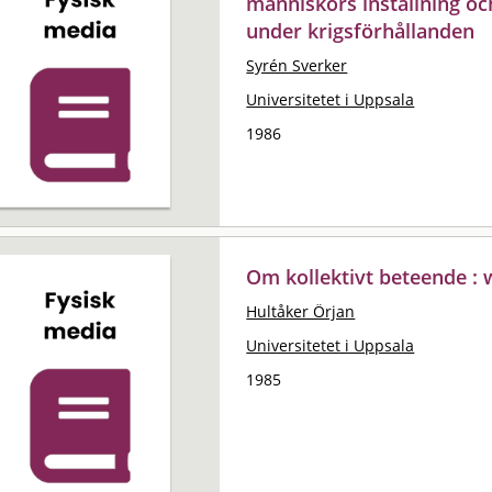
människors inställning oc
under krigsförhållanden
Syrén Sverker
Universitetet i Uppsala
1986
Om kollektivt beteende :
Hultåker Örjan
Universitetet i Uppsala
1985