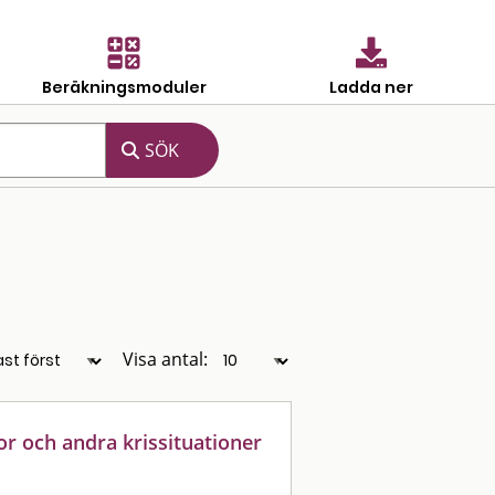
Beräkningsmoduler
Ladda ner
Visa antal:
or och andra krissituationer