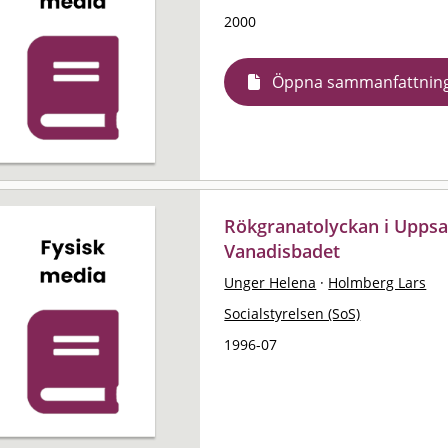
2000
Öppna sammanfattnin
Rökgranatolyckan i Uppsal
Vanadisbadet
Unger Helena
·
Holmberg Lars
Socialstyrelsen (SoS)
1996-07