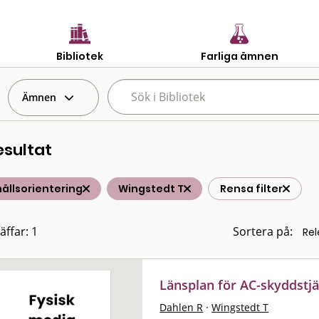
Bibliotek
Farliga ämnen
Ämnen
esultat
ällsorientering
Wingstedt T
Rensa filter
äffar: 1
Sortera på:
Länsplan för AC-skyddstjä
Dahlen R
·
Wingstedt T