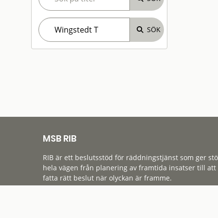
MSB RIB
RIB är ett beslutsstöd för räddningstjänst som ger st
hela vägen från planering av framtida insatser till att
fatta rätt beslut när olyckan är framme.
Tillgänglighet
Cookies