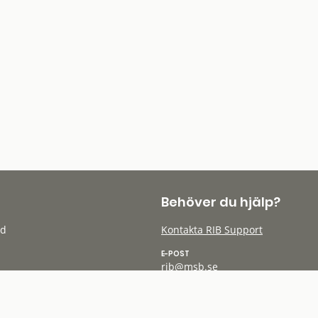
Behöver du hjälp?
öd
Kontakta RIB Support
E-POST
rib@msb.se