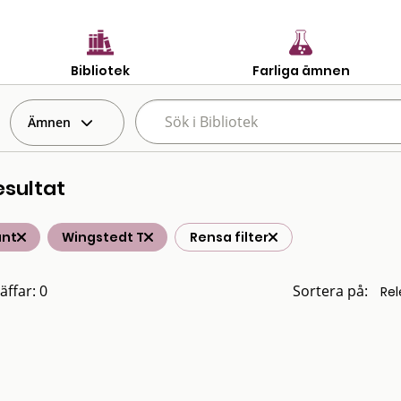
Bibliotek
Farliga ämnen
Ämnen
esultat
änt
Wingstedt T
Rensa filter
äffar: 0
Sortera på: