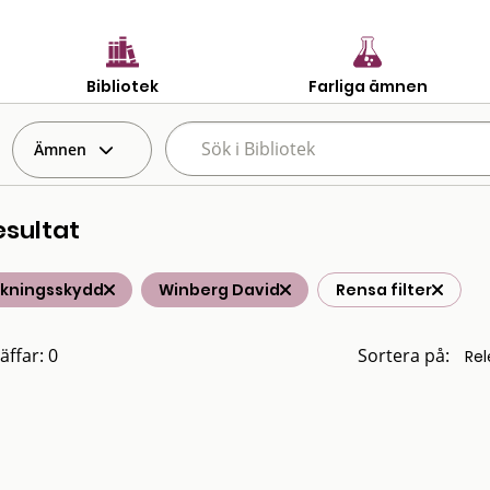
Bibliotek
Farliga ämnen
Ämnen
esultat
lkningsskydd
Winberg David
Rensa filter
äffar: 0
Sortera på: