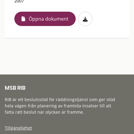
2007
Öppna dokument
MSB RIB
RIB är ett beslutsstöd för räddningstjänst som ger stöd
hela vägen från planering av framtida insatser till att
fatta rätt beslut när olyckan är framme.
Tillgänglighet