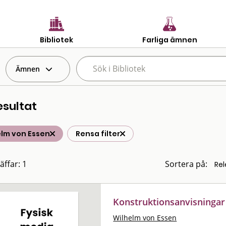
Bibliotek
Farliga ämnen
Ämnen
esultat
elm von Essen
Rensa filter
äffar: 1
Sortera på:
Konstruktionsanvisningar
Wilhelm von Essen