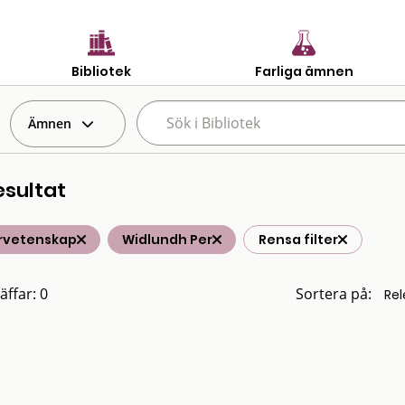
Bibliotek
Farliga ämnen
Ämnen
esultat
rvetenskap
Widlundh Per
Rensa filter
äffar: 0
Sortera på: