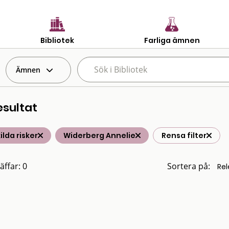
Bibliotek
Farliga ämnen
Ämnen
esultat
ilda risker
Widerberg Annelie
Rensa filter
äffar: 0
Sortera på: