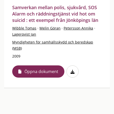
Samverkan mellan polis, sjukvård, SOS
Alarm och räddningstjänst vid hot om
suicid : ett exempel från Jönköpings län
Wibble Tomas
·
Melin Göran
·
Petersson Annika
·
Lagerqvist Jan
Myndigheten för samhällsskydd och beredskap
(MSB)
2009
Öppna dokument