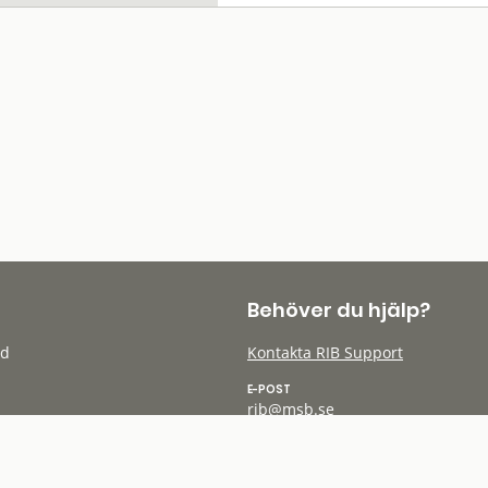
Behöver du hjälp?
öd
Kontakta RIB Support
E-POST
rib@msb.se