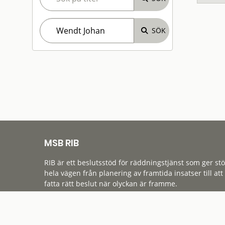
MSB RIB
RIB är ett beslutsstöd för räddningstjänst som ger st
hela vägen från planering av framtida insatser till att
fatta rätt beslut när olyckan är framme.
Tillgänglighet
Cookies