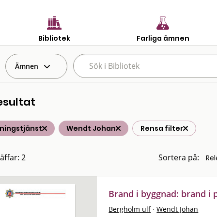
Bibliotek
Farliga ämnen
Ämnen
esultat
ningstjänst
Wendt Johan
Rensa filter
äffar: 2
Sortera på:
Brand i byggnad: brand i
Bergholm ulf
·
Wendt Johan