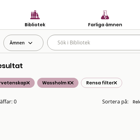
Bibliotek
Farliga ämnen
Ämnen
esultat
rvetenskap
Wassholm K
Rensa filter
äffar: 0
Sortera på: