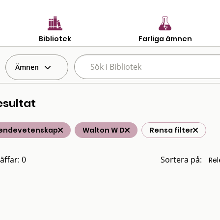
Bibliotek
Farliga ämnen
Ämnen
esultat
endevetenskap
Walton W D
Rensa filter
äffar: 0
Sortera på: