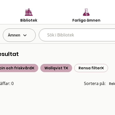
Bibliotek
Farliga ämnen
Ämnen
esultat
in och friskvård
Wallqvist T
Rensa filter
äffar: 0
Sortera på: