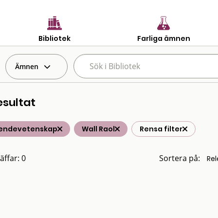
Bibliotek
Farliga ämnen
Ämnen
esultat
endevetenskap
Wall Raol
Rensa filter
äffar: 0
Sortera på: