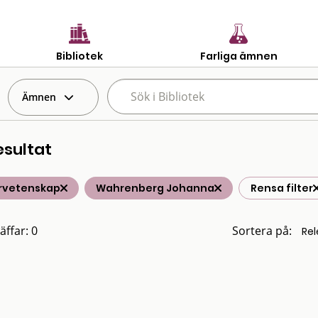
Bibliotek
Farliga ämnen
Ämnen
esultat
rvetenskap
Wahrenberg Johanna
Rensa filter
äffar: 0
Sortera på: