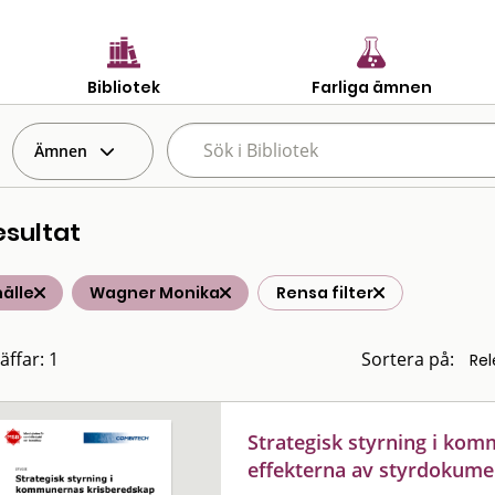
Bibliotek
Farliga ämnen
Ämnen
esultat
älle
Wagner Monika
Rensa filter
äffar: 1
Sortera på:
Strategisk styrning i ko
effekterna av styrdokume