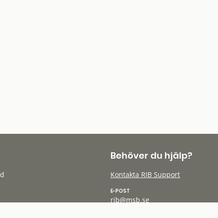
Behöver du hjälp?
öd
Kontakta RIB Support
E-POST
rib@msb.se