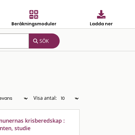
Beräkningsmoduler
Ladda ner
Visa antal:
mmunernas krisberedskap :
nten, studie