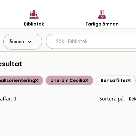
Bibliotek
Farliga ämnen
Ämnen
esultat
ällsorientering
Uneram Cecilia
Rensa filter
äffar: 0
Sortera på: