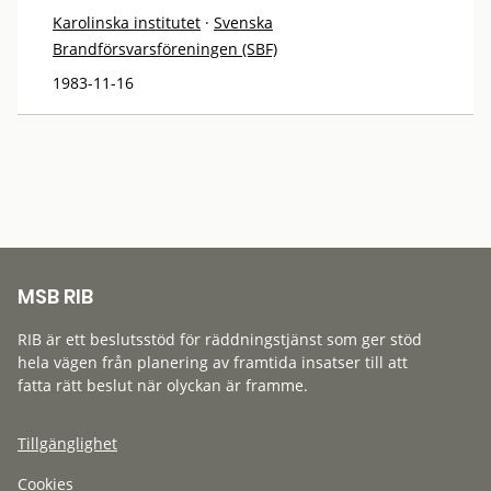
Karolinska institutet
·
Svenska
Brandförsvarsföreningen (SBF)
1983-11-16
MSB RIB
RIB är ett beslutsstöd för räddningstjänst som ger stöd
hela vägen från planering av framtida insatser till att
fatta rätt beslut när olyckan är framme.
Tillgänglighet
Cookies