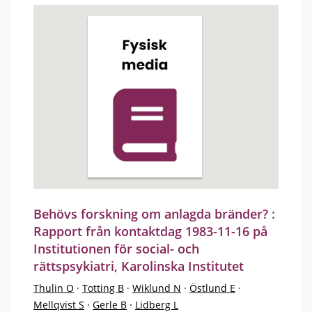
Behövs forskning om anlagda bränder? :
Rapport från kontaktdag 1983-11-16 på
Institutionen för social- och
rättspsykiatri, Karolinska Institutet
Thulin O
·
Totting B
·
Wiklund N
·
Östlund E
·
Mellqvist S
·
Gerle B
·
Lidberg L