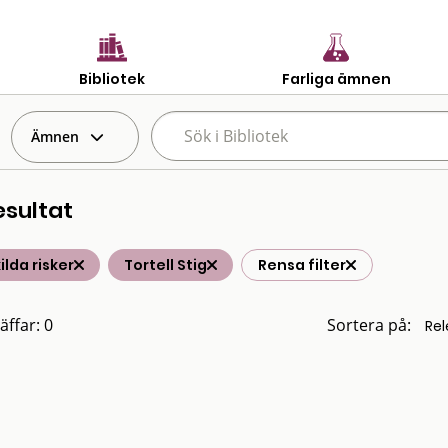
Bibliotek
Farliga ämnen
Ämnen
esultat
ilda risker
Tortell Stig
Rensa filter
äffar: 0
Sortera på: