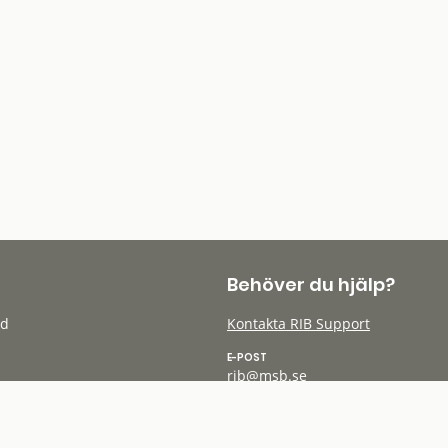
Behöver du hjälp?
öd
Kontakta RIB Support
E-POST
rib@msb.se