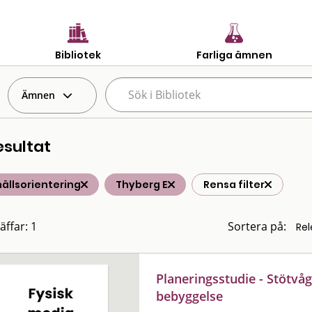
Bibliotek
Farliga ämnen
Ämnen
esultat
ällsorientering
Thyberg E
Rensa filter
äffar: 1
Sortera på:
Planeringsstudie - Stötvå
bebyggelse