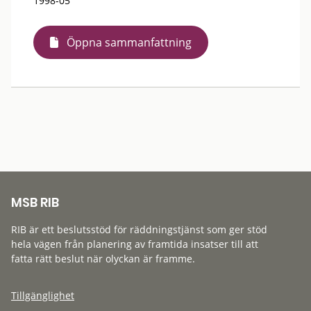
1998-05
Öppna sammanfattning
MSB RIB
RIB är ett beslutsstöd för räddningstjänst som ger stöd
hela vägen från planering av framtida insatser till att
fatta rätt beslut när olyckan är framme.
Tillgänglighet