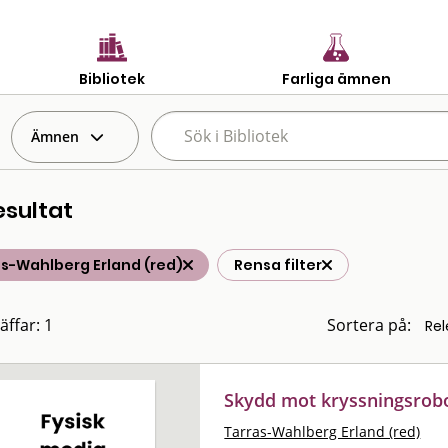
Bibliotek
Farliga ämnen
Ämnen
esultat
s-Wahlberg Erland (red)
Rensa filter
äffar: 1
Sortera på:
Skydd mot kryssningsrob
Tarras-Wahlberg Erland (red)