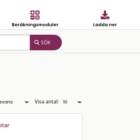
Beräkningsmoduler
Ladda ner
Visa antal:
otar