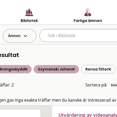
Bibliotek
Farliga ämnen
Ämnen
esultat
lkningsskydd
Szymanski Johan
Rensa filter
äffar: 2
Sortera på:
en gav inga exakta träffar men du kanske är intresserad av
Utvärdering av videoana