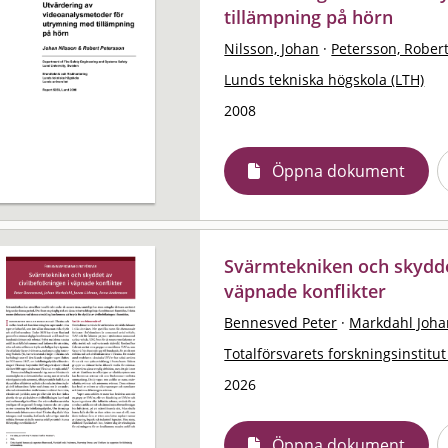
tillämpning på hörn
Nilsson, Johan
·
Petersson, Rober
Lunds tekniska högskola (LTH)
2008
Öppna dokument
Svärmtekniken och skyddet
väpnade konflikter
Bennesved Peter
·
Markdahl Joha
Totalförsvarets forskningsinstitut
2026
Öppna dokument