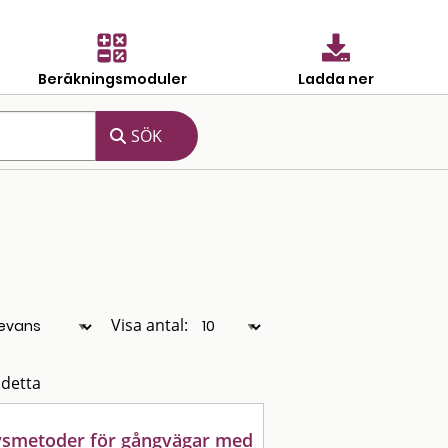
Beräkningsmoduler
Ladda ner
Visa antal:
 detta
lysmetoder för gångvägar med