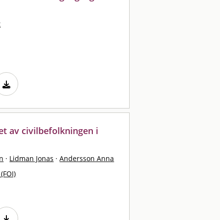
t
 av civilbefolkningen i
n
·
Lidman Jonas
·
Andersson Anna
 (FOI)