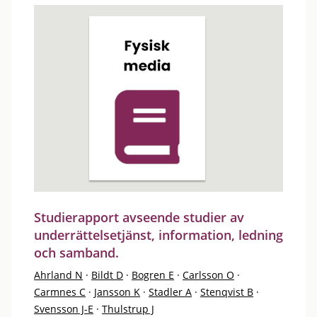
Studierapport avseende studier av
underrättelsetjänst, information, ledning
och samband.
Ahrland N
·
Bildt D
·
Bogren E
·
Carlsson O
·
Carmnes C
·
Jansson K
·
Stadler A
·
Stenqvist B
·
Svensson J-E
·
Thulstrup J