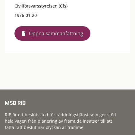
Civilförsvarsstyrelsen (Cfs)
1976-01-20
Öppna sammanfattning
MSB RIB
RIB är ett beslutsstöd för räddningstjänst som ger stöd
hela vägen från planering av framtida insatser till att
fatta rätt beslut när olyckan är framme.