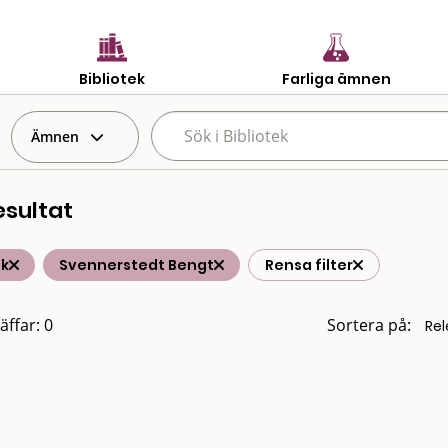
Bibliotek
Farliga ämnen
Ämnen
esultat
ik
Svennerstedt Bengt
Rensa filter
äffar: 0
Sortera på: