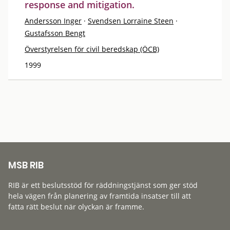
response and mitigation.
Andersson Inger
·
Svendsen Lorraine Steen
·
Gustafsson Bengt
Överstyrelsen för civil beredskap (ÖCB)
1999
MSB RIB
RIB är ett beslutsstöd för räddningstjänst som ger stöd
hela vägen från planering av framtida insatser till att
fatta rätt beslut när olyckan är framme.