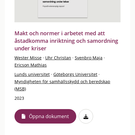
Makt och normer i arbetet med att
åstadkomma inriktning och samordning
under kriser
Wester Misse
·
Uhr Christan
·
Svenbro Maja
·
Ericson Mathias
Lunds universitet
·
Göteborgs Universitet
·
Myndigheten för samhällsskydd och beredskap
(MSB)
2023
Öppna dokument