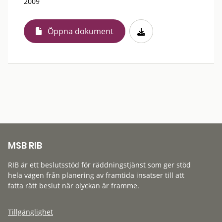
2009
Öppna dokument
MSB RIB
RIB är ett beslutsstöd för räddningstjänst som ger stöd
hela vägen från planering av framtida insatser till att
fatta rätt beslut när olyckan är framme.
Tillgänglighet