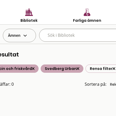
Bibliotek
Farliga ämnen
Ämnen
esultat
in och friskvård
Svedberg Urban
Rensa filter
äffar: 0
Sortera på: