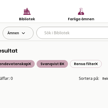
Bibliotek
Farliga ämnen
Ämnen
esultat
endevetenskap
Svanqvist B
Rensa filter
äffar: 0
Sortera på: