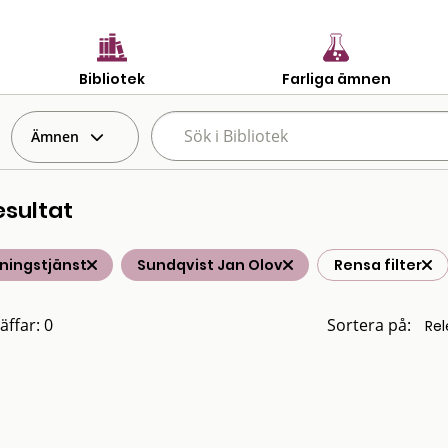
Bibliotek
Farliga ämnen
Ämnen
esultat
ningstjänst
Sundqvist Jan Olov
Rensa filter
äffar: 0
Sortera på: