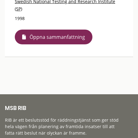
Swedish National Testing and Research Institute
(SP)
1998
Öppna sammanfattning
MSB RIB
RIB är ett beslutsstöd för räddningstjänst som ger stöd
hela vägen från planering av framtida insatser till att
fatta rätt beslut när olyckan är framme.