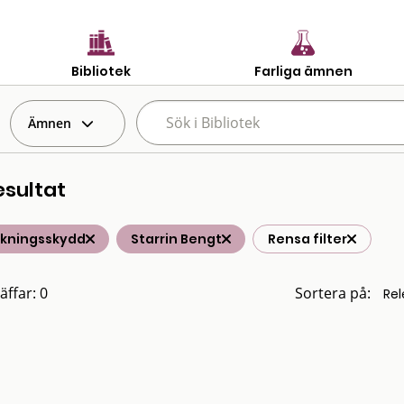
Bibliotek
Farliga ämnen
Ämnen
esultat
lkningsskydd
Starrin Bengt
Rensa filter
äffar: 0
Sortera på: