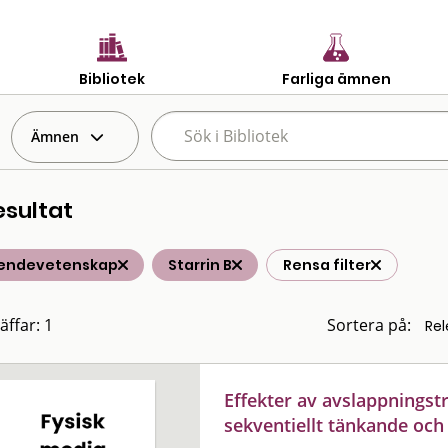
Bibliotek
Farliga ämnen
Ämnen
esultat
endevetenskap
Starrin B
Rensa filter
äffar: 1
Sortera på:
Effekter av avslappningst
sekventiellt tänkande och