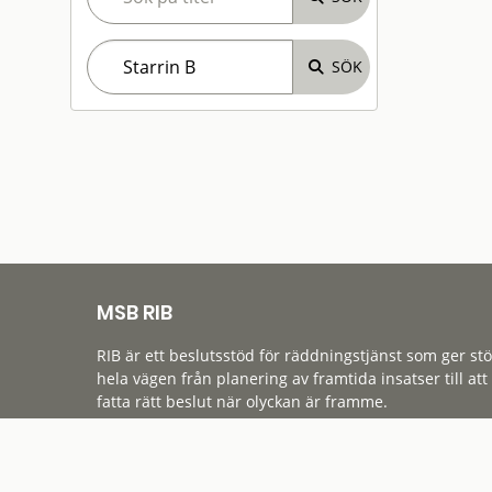
MSB RIB
RIB är ett beslutsstöd för räddningstjänst som ger st
hela vägen från planering av framtida insatser till att
fatta rätt beslut när olyckan är framme.
Tillgänglighet
Cookies