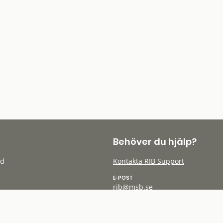
Behöver du hjälp?
öd
Kontakta RIB Support
E-POST
rib@msb.se