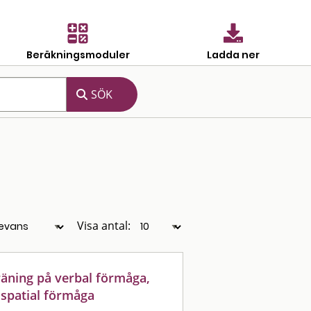
Beräkningsmoduler
Ladda ner
Visa antal:
räning på verbal förmåga,
 spatial förmåga