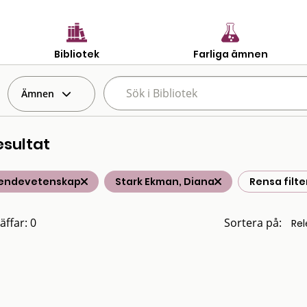
Bibliotek
Farliga ämnen
Ämnen
esultat
endevetenskap
Stark Ekman, Diana
Rensa filte
äffar: 0
Sortera på: