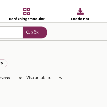
Beräkningsmoduler
Ladda ner
r
Visa antal: