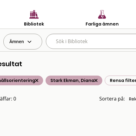
Bibliotek
Farliga ämnen
Ämnen
esultat
ällsorientering
Stark Ekman, Diana
Rensa filte
äffar: 0
Sortera på: