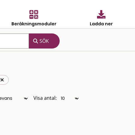
Beräkningsmoduler
Ladda ner
r
Visa antal: