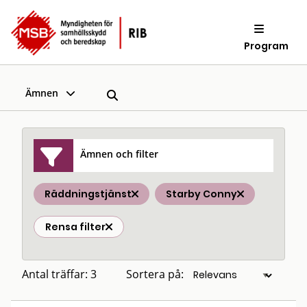
Program
Ämnen
Ämnen och filter
Räddningstjänst
Starby Conny
Rensa filter
Antal träffar: 3
Sortera på: