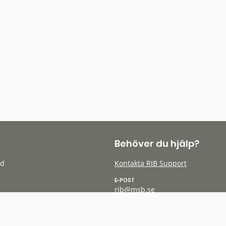
Behöver du hjälp?
öd
Kontakta RIB Support
E-POST
rib@msb.se