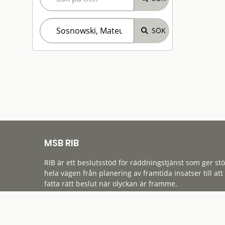
MSB RIB
RIB är ett beslutsstöd för räddningstjänst som ger st
hela vägen från planering av framtida insatser till att
fatta rätt beslut när olyckan är framme.
Tillgänglighet
Cookies