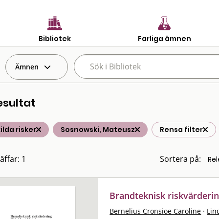
Bibliotek
Farliga ämnen
Ämnen
esultat
ilda risker
Sosnowski, Mateusz
Rensa filter
äffar: 1
Sortera på:
Brandteknisk riskvärderi
Bernelius Cronsioe Caroline
·
Lin