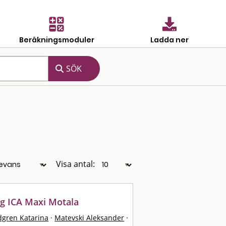
Beräkningsmoduler
Ladda ner
Visa antal:
ng ICA Maxi Motala
dgren Katarina
·
Matevski Aleksander
·