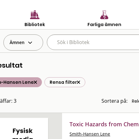
Bibliotek
Farliga ämnen
Ämnen
esultat
h-Hansen Lene
Rensa filter
äffar: 3
Sortera på:
Toxic Hazards from Chem
Smith-Hansen Lene