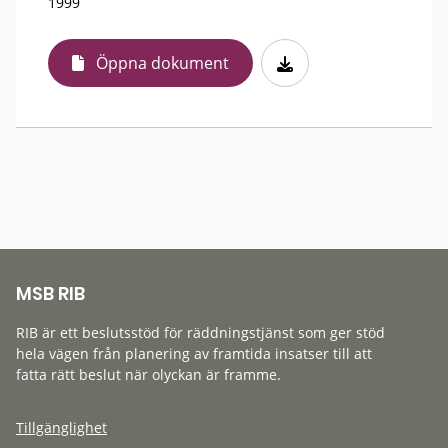
1999
Öppna dokument
MSB RIB
RIB är ett beslutsstöd för räddningstjänst som ger stöd
hela vägen från planering av framtida insatser till att
fatta rätt beslut när olyckan är framme.
Tillgänglighet