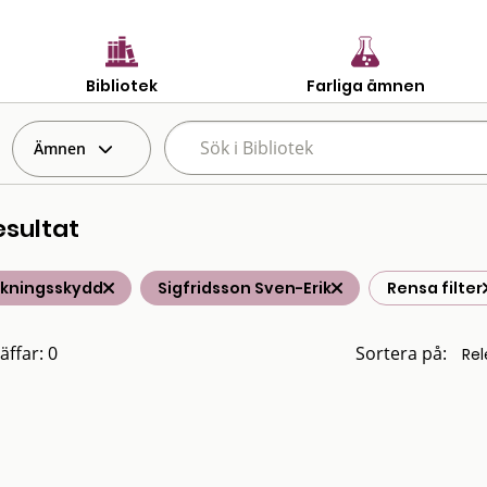
Bibliotek
Farliga ämnen
Ämnen
esultat
lkningsskydd
Sigfridsson Sven-Erik
Rensa filter
äffar: 0
Sortera på: