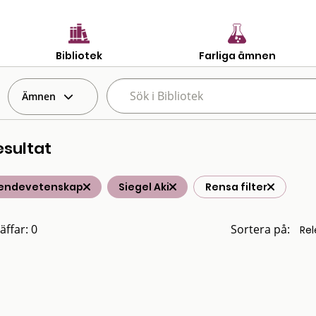
Bibliotek
Farliga ämnen
Ämnen
esultat
endevetenskap
Siegel Aki
Rensa filter
äffar: 0
Sortera på: