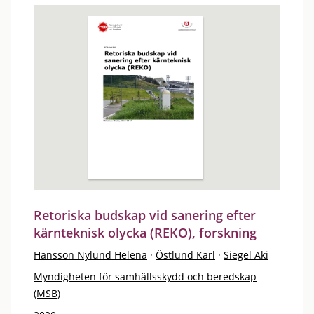
Retoriska budskap vid sanering efter
kärnteknisk olycka (REKO), forskning
Hansson Nylund Helena
·
Östlund Karl
·
Siegel Aki
Myndigheten för samhällsskydd och beredskap
(MSB)