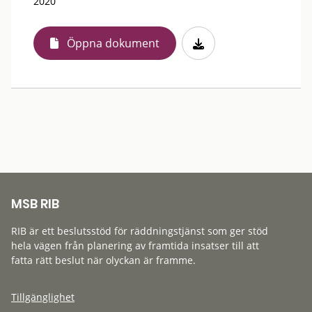
2020
Öppna dokument
MSB RIB
RIB är ett beslutsstöd för räddningstjänst som ger stöd
hela vägen från planering av framtida insatser till att
fatta rätt beslut när olyckan är framme.
Tillgänglighet