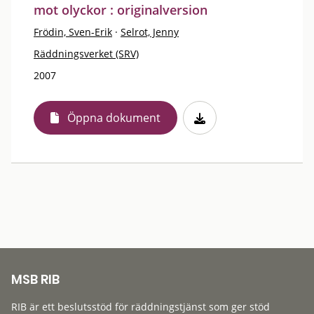
mot olyckor : originalversion
Frödin, Sven-Erik
·
Selrot, Jenny
Räddningsverket (SRV)
2007
Öppna dokument
MSB RIB
RIB är ett beslutsstöd för räddningstjänst som ger stöd