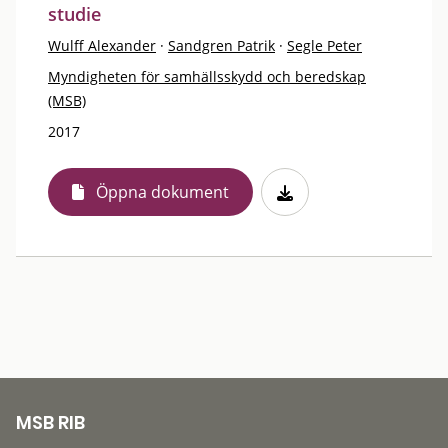
studie
Wulff Alexander
·
Sandgren Patrik
·
Segle Peter
Myndigheten för samhällsskydd och beredskap
(MSB)
2017
Öppna dokument
MSB RIB